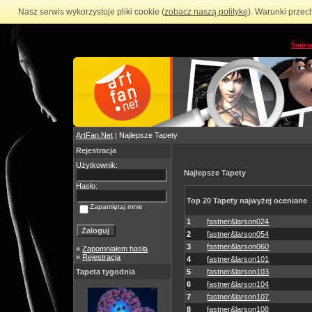
Nasz serwis wykorzystuje pliki cookie (
zobacz naszą politykę
). Warunki przec
Śmies
ArtFan.Net
| Najlepsze Tapety
Rejestracja
Użytkownik:
Najlepsze Tapety
Hasło:
Top 20 Tapety najwyżej oceniane
Zapamiętaj mnie
1
fastner&larson024
2
fastner&larson054
3
fastner&larson060
»
Zapomniałem hasła
»
Rejestracja
4
fastner&larson101
Tapeta tygodnia
5
fastner&larson103
6
fastner&larson104
7
fastner&larson107
8
fastner&larson108