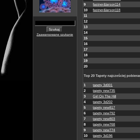
9
fastner&larson114
10
fastner&larson118
11
12
13
14
Zaawansowane szukanie
15
16
17
18
19
20
Top 20 Tapety najcześciej pobiera
1
tapety 3d001
2
tapety new735
3
Girl On The Hill
4
tapety 3d202
5
tapety new817
6
tapety new792
7
tapety new803
8
tapety new768
9
tapety new774
10
tapety 3d196