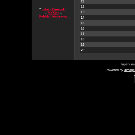
11
12
::
Teksty Piosenek
::
13
::
MaXior
::
::
Polskie Dziewczyny
::
14
15
16
17
18
19
20
Tapety na
Powered by
4image