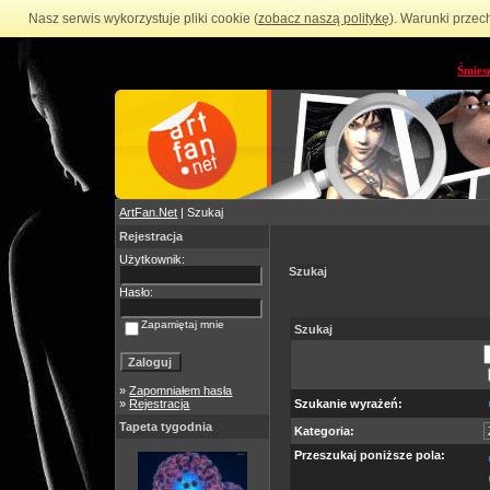
Nasz serwis wykorzystuje pliki cookie (
zobacz naszą politykę
). Warunki przec
Śmies
ArtFan.Net
| Szukaj
Rejestracja
Użytkownik:
Szukaj
Hasło:
Zapamiętaj mnie
Szukaj
»
Zapomniałem hasła
»
Rejestracja
Szukanie wyrażeń:
Tapeta tygodnia
Kategoria:
Przeszukaj poniższe pola: