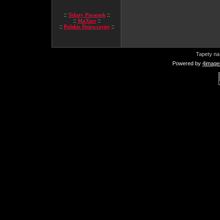
::
Teksty Piosenek
::
::
MaXior
::
::
Polskie Dziewczyny
::
Tapety na
Powered by
4image