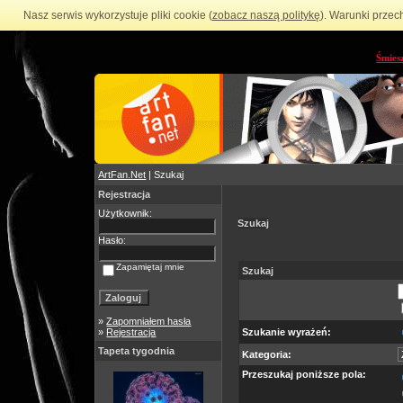
Nasz serwis wykorzystuje pliki cookie (
zobacz naszą politykę
). Warunki przec
Śmies
ArtFan.Net
| Szukaj
Rejestracja
Użytkownik:
Szukaj
Hasło:
Zapamiętaj mnie
Szukaj
»
Zapomniałem hasła
»
Rejestracja
Szukanie wyrażeń:
Tapeta tygodnia
Kategoria:
Przeszukaj poniższe pola: