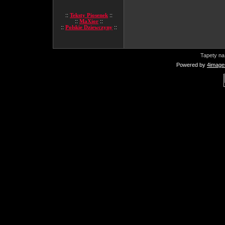
::
Teksty Piosenek
::
::
MaXior
::
::
Polskie Dziewczyny
::
Tapety na
Powered by
4image