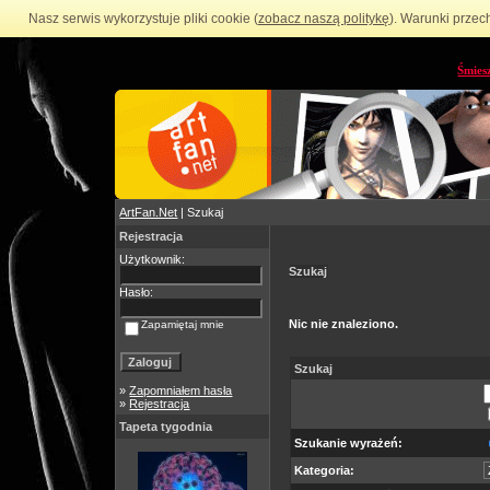
Nasz serwis wykorzystuje pliki cookie (
zobacz naszą politykę
). Warunki przec
Śmies
ArtFan.Net
| Szukaj
Rejestracja
Użytkownik:
Szukaj
Hasło:
Nic nie znaleziono.
Zapamiętaj mnie
Szukaj
»
Zapomniałem hasła
»
Rejestracja
Tapeta tygodnia
Szukanie wyrażeń:
Kategoria: