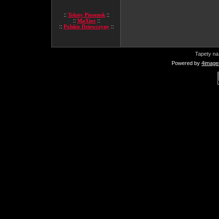
::
Teksty Piosenek
::
::
MaXior
::
::
Polskie Dziewczyny
::
Tapety na
Powered by
4image