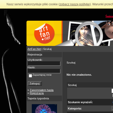
Nasz serwis wykorzystuje pliki cookie (
zobacz naszą politykę
). Warunki przec
Śmies
ArtFan.Net
| Szukaj
Rejestracja
Użytkownik:
Szukaj
Hasło:
Nic nie znaleziono.
Zapamiętaj mnie
Szukaj
»
Zapomniałem hasła
»
Rejestracja
Tapeta tygodnia
Szukanie wyrażeń:
Kategoria: