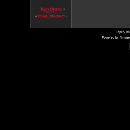
::
Teksty Piosenek
::
::
MaXior
::
::
Polskie Dziewczyny
::
Tapety na
Powered by
4image