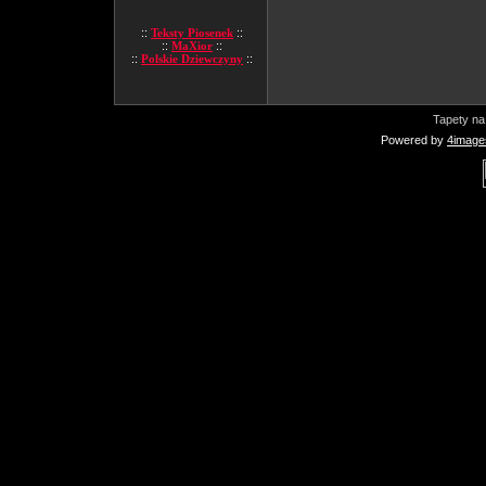
::
Teksty Piosenek
::
::
MaXior
::
::
Polskie Dziewczyny
::
Tapety na
Powered by
4image