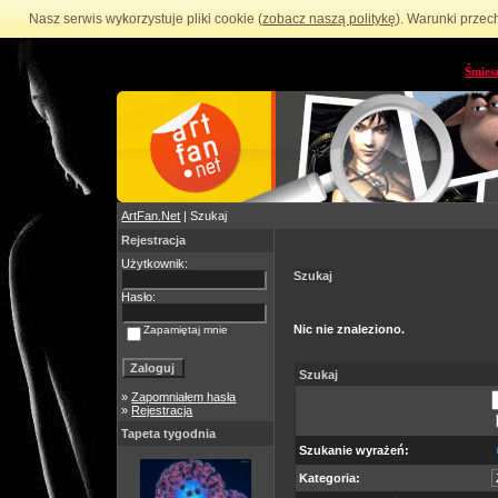
Nasz serwis wykorzystuje pliki cookie (
zobacz naszą politykę
). Warunki przec
Śmies
ArtFan.Net
| Szukaj
Rejestracja
Użytkownik:
Szukaj
Hasło:
Nic nie znaleziono.
Zapamiętaj mnie
Szukaj
»
Zapomniałem hasła
»
Rejestracja
Tapeta tygodnia
Szukanie wyrażeń:
Kategoria: