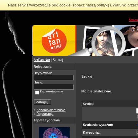
Nasz serwis wykorzystuje pliki cookie (
zobacz naszą politykę
). Warunki przec
Śmies
ArtFan.Net
| Szukaj
Rejestracja
Użytkownik:
Szukaj
Hasło:
Nic nie znaleziono.
Zapamiętaj mnie
Szukaj
»
Zapomniałem hasła
»
Rejestracja
Tapeta tygodnia
Szukanie wyrażeń:
Kategoria: