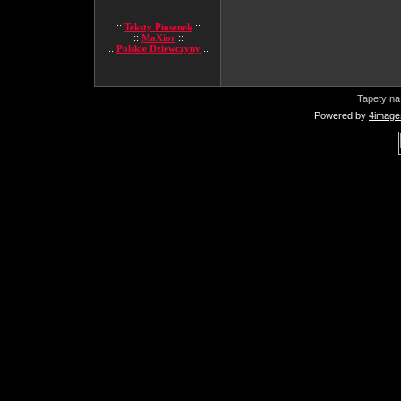
::
Teksty Piosenek
::
::
MaXior
::
::
Polskie Dziewczyny
::
Tapety na
Powered by
4image