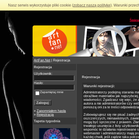
Nasz serwis wykorzystuje pliki cookie (
zobacz naszą politykę
). Warunki przec
Śmies
ArtFan.Net
| Rejestracja
Rejestracja
Użytkownik:
Rejestracja
Hasło:
Warunki rejestracji:
Zapamiętaj mnie
Administratorzy podejmą starania m
obraźliwe materiałów jak najszybciej
wiadomości. Zgadzasz się więc, że 
autora a nie administratorów czy we
ponoszą oni za te treści odpowiedzia
»
Zapomniałem hasła
»
Rejestracja
Zobowiązujesz się nie pisać żadnyc
oszczerczych, nienawistnych, zawie
Tapeta tygodnia
mogą być sprzeczne z prawem. Złam
trwałego usunięcia z listy użytkow
wspomóc te działania rejestrowane 
webmaster i administratorzy mają p
każdej chwili, jeśli zajdzie taka po