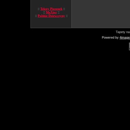
::
Teksty Piosenek
::
::
MaXior
::
::
Polskie Dziewczyny
::
Tapety na
Powered by
4image