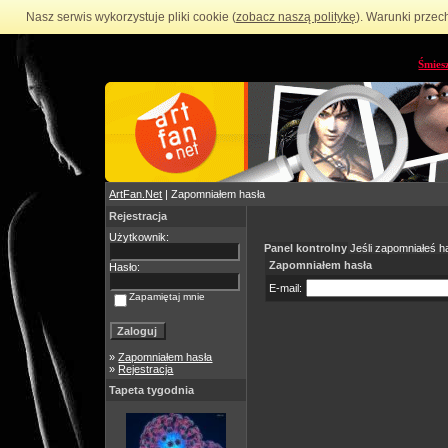
Nasz serwis wykorzystuje pliki cookie (
zobacz naszą politykę
). Warunki przec
Śmies
ArtFan.Net
| Zapomniałem hasła
Rejestracja
Użytkownik:
Panel kontrolny
Jeśli zapomniałeś ha
Zapomniałem hasła
Hasło:
E-mail:
Zapamiętaj mnie
»
Zapomniałem hasła
»
Rejestracja
Tapeta tygodnia