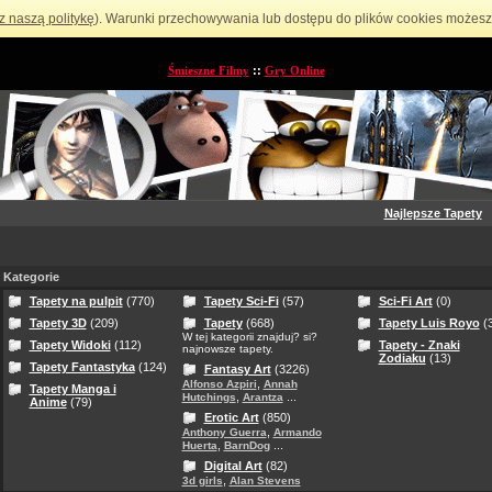
z naszą politykę
). Warunki przechowywania lub dostępu do plików cookies możesz 
Śmieszne Filmy
::
Gry Online
Najlepsze Tapety
Kategorie
Tapety na pulpit
(770)
Tapety Sci-Fi
(57)
Sci-Fi Art
(0)
Tapety 3D
(209)
Tapety
(668)
Tapety Luis Royo
(3
W tej kategorii znajduj? si?
Tapety Widoki
(112)
Tapety - Znaki
najnowsze tapety.
Zodiaku
(13)
Tapety Fantastyka
(124)
Fantasy Art
(3226)
,
Alfonso Azpiri
Annah
Tapety Manga i
,
...
Hutchings
Arantza
Anime
(79)
Erotic Art
(850)
,
Anthony Guerra
Armando
,
...
Huerta
BarnDog
Digital Art
(82)
,
3d girls
Alan Stevens