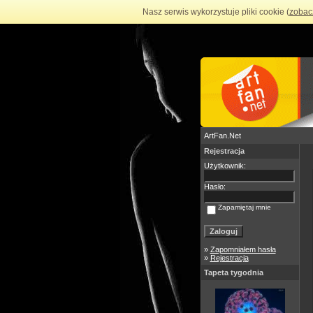
Nasz serwis wykorzystuje pliki cookie (
zobac
ArtFan.Net
Rejestracja
Użytkownik:
Hasło:
Zapamiętaj mnie
»
Zapomniałem hasła
»
Rejestracja
Tapeta tygodnia