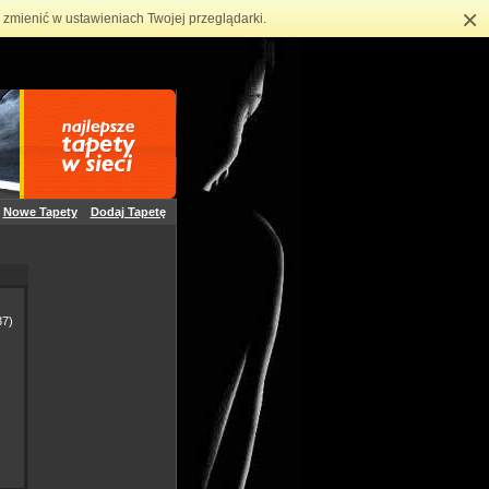
×
zmienić w ustawieniach Twojej przeglądarki.
Nowe Tapety
Dodaj Tapetę
7)