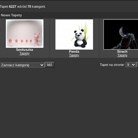
Tapet
6227
wśród
70
kategorii.
Nowe Tapety
Serduszka
Panda
Strach
Tapety
Tapety
Tapety
Tapet na stronie: