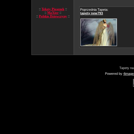
::
Teksty Piosenek
::
Poprzednia Tapeta:
::
MaXior
::
tapety new793
::
Polskie Dziewczyny
::
Tapety na
Powered by
4image