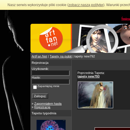
Nasz serwis wykorzystuje pliki cookie (
zobacz naszą politykę
). Warunki przec
Śmies
ArtFan.Net
|
Tapety na pulpit
| tapety new792
Rejestracja
Użytkownik:
Poprzednia Tapeta:
tapety new793
Hasło:
Zapamiętaj mnie
»
Zapomniałem hasła
»
Rejestracja
Tapeta tygodnia