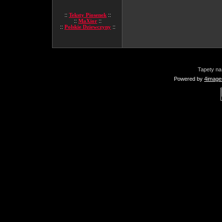
::
Teksty Piosenek
::
::
MaXior
::
::
Polskie Dziewczyny
::
Tapety na
Powered by
4image