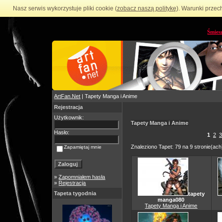
Nasz serwis wykorzystuje pliki cookie (
zobacz naszą politykę
). Warunki przec
Śmies
ArtFan.Net
| Tapety Manga i Anime
Rejestracja
Użytkownik:
Tapety Manga i Anime
Hasło:
1
2
3
Znaleziono Tapet: 79 na 9 stronie(ach
Zapamiętaj mnie
»
Zapomniałem hasła
»
Rejestracja
Tapeta tygodnia
tapety
manga080
Tapety Manga i Anime