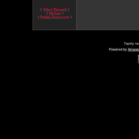
::
Teksty Piosenek
::
::
MaXior
::
::
Polskie Dziewczyny
::
Tapety na
Powered by
4image