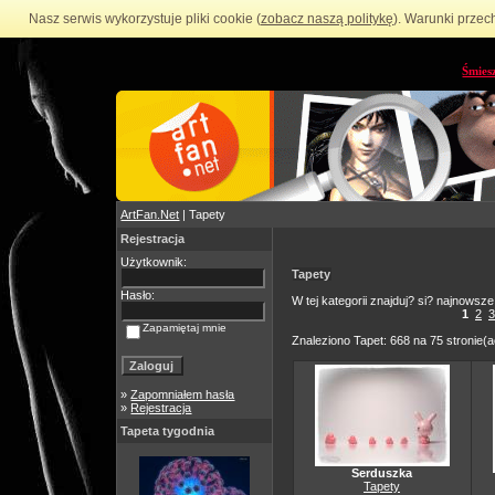
Nasz serwis wykorzystuje pliki cookie (
zobacz naszą politykę
). Warunki przec
Śmies
ArtFan.Net
| Tapety
Rejestracja
Użytkownik:
Tapety
Hasło:
W tej kategorii znajduj? si? najnowsze
1
2
3
Zapamiętaj mnie
Znaleziono Tapet: 668 na 75 stronie(a
»
Zapomniałem hasła
»
Rejestracja
Tapeta tygodnia
Serduszka
Tapety