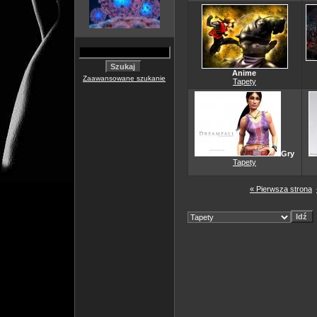
Anime
Zaawansowane szukanie
Tapety
Gry
Tapety
« Pierwsza strona