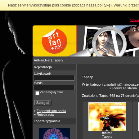
Nasz serwis wykorzystuje pliki cookie (
zobacz naszą politykę
). Warunki przec
Śmies
ArtFan.Net
| Tapety
Rejestracja
Użytkownik:
Tapety
Hasło:
W tej kategorii znajduj? si? najnowsze
« Pierwsza strona
Zapamiętaj mnie
Znaleziono Tapet: 668 na 75 stronie(
»
Zapomniałem hasła
»
Rejestracja
Tapeta tygodnia
Anime
Tapety