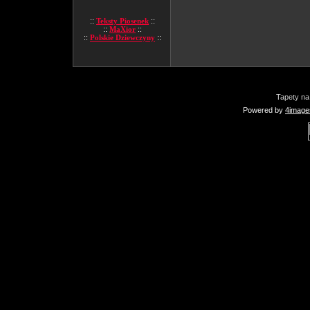
::
Teksty Piosenek
::
::
MaXior
::
::
Polskie Dziewczyny
::
Tapety na
Powered by
4image