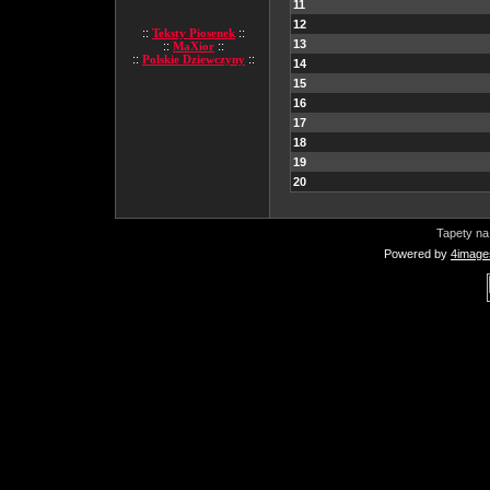
11
12
::
Teksty Piosenek
::
13
::
MaXior
::
::
Polskie Dziewczyny
::
14
15
16
17
18
19
20
Tapety na
Powered by
4image