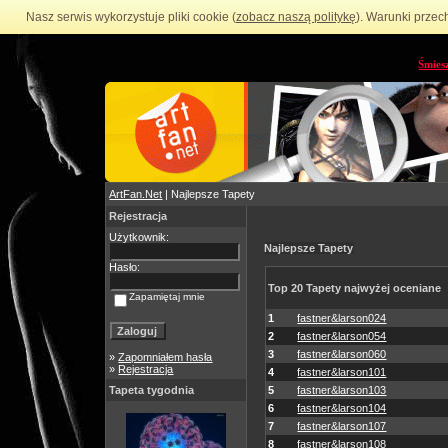
Nasz serwis wykorzystuje pliki cookie (
zobacz naszą politykę
). Warunki przec
Śmies
ArtFan.Net
| Najlepsze Tapety
Rejestracja
Użytkownik:
Najlepsze Tapety
Hasło:
Top 20 Tapety najwyżej oceniane
Zapamiętaj mnie
1
fastner&larson024
2
fastner&larson054
3
fastner&larson060
»
Zapomniałem hasła
»
Rejestracja
4
fastner&larson101
Tapeta tygodnia
5
fastner&larson103
6
fastner&larson104
7
fastner&larson107
8
fastner&larson108