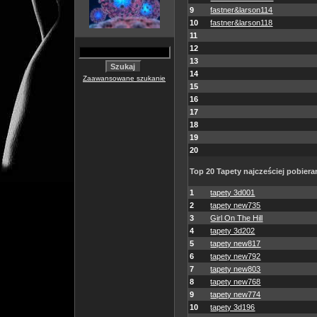
9
fastner&larson114
10
fastner&larson118
11
12
13
14
Zaawansowane szukanie
15
16
17
18
19
20
Top 20 Tapety najcześciej pobiera
1
tapety 3d001
2
tapety new735
3
Girl On The Hill
4
tapety 3d202
5
tapety new817
6
tapety new792
7
tapety new803
8
tapety new768
9
tapety new774
10
tapety 3d196