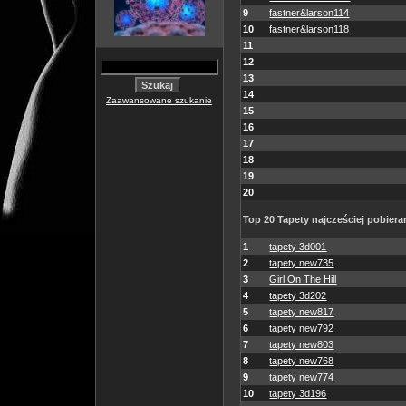
9
fastner&larson114
10
fastner&larson118
11
12
13
14
Zaawansowane szukanie
15
16
17
18
19
20
Top 20 Tapety najcześciej pobiera
1
tapety 3d001
2
tapety new735
3
Girl On The Hill
4
tapety 3d202
5
tapety new817
6
tapety new792
7
tapety new803
8
tapety new768
9
tapety new774
10
tapety 3d196