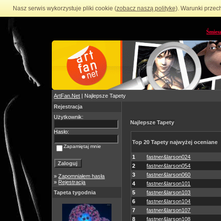
Nasz serwis wykorzystuje pliki cookie (
zobacz naszą politykę
). Warunki przec
Śmies
ArtFan.Net
| Najlepsze Tapety
Rejestracja
Użytkownik:
Najlepsze Tapety
Hasło:
Top 20 Tapety najwyżej oceniane
Zapamiętaj mnie
1
fastner&larson024
2
fastner&larson054
3
fastner&larson060
»
Zapomniałem hasła
»
Rejestracja
4
fastner&larson101
Tapeta tygodnia
5
fastner&larson103
6
fastner&larson104
7
fastner&larson107
8
fastner&larson108