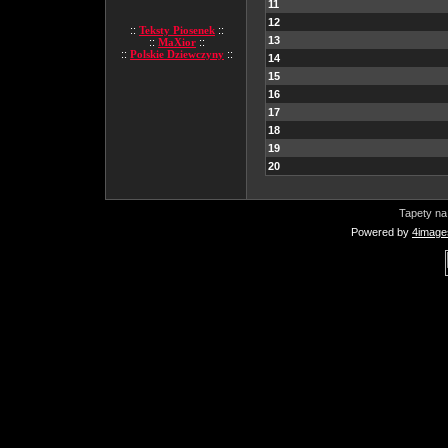
11
12
::
Teksty Piosenek
::
13
::
MaXior
::
::
Polskie Dziewczyny
::
14
15
16
17
18
19
20
Tapety na
Powered by
4image