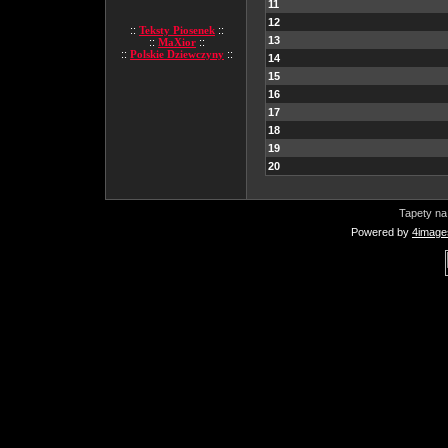
11
12
::
Teksty Piosenek
::
13
::
MaXior
::
::
Polskie Dziewczyny
::
14
15
16
17
18
19
20
Tapety na
Powered by
4image