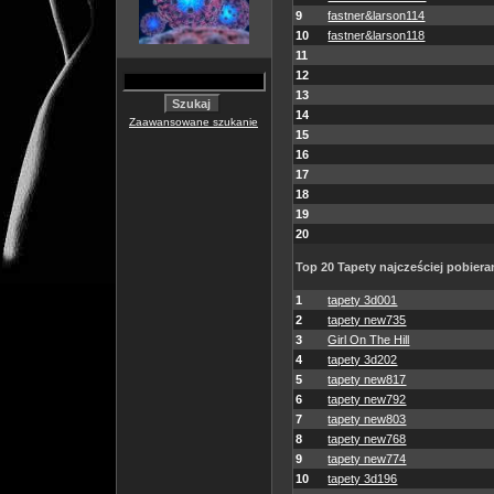
9
fastner&larson114
10
fastner&larson118
11
12
13
14
Zaawansowane szukanie
15
16
17
18
19
20
Top 20 Tapety najcześciej pobiera
1
tapety 3d001
2
tapety new735
3
Girl On The Hill
4
tapety 3d202
5
tapety new817
6
tapety new792
7
tapety new803
8
tapety new768
9
tapety new774
10
tapety 3d196