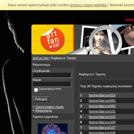
Nasz serwis wykorzystuje pliki cookie (
zobacz naszą politykę
). Warunki przec
Śmies
ArtFan.Net
| Najlepsze Tapety
Rejestracja
Użytkownik:
Najlepsze Tapety
Hasło:
Top 20 Tapety najwyżej oceniane
Zapamiętaj mnie
1
fastner&larson024
2
fastner&larson054
3
fastner&larson060
»
Zapomniałem hasła
»
Rejestracja
4
fastner&larson101
Tapeta tygodnia
5
fastner&larson103
6
fastner&larson104
7
fastner&larson107
8
fastner&larson108