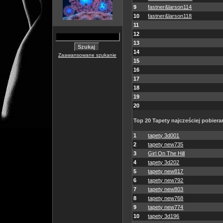
9
fastner&larson114
10
fastner&larson118
11
12
13
14
Zaawansowane szukanie
15
16
17
18
19
20
Top 20 Tapety najcześciej pobiera
1
tapety 3d001
2
tapety new735
3
Girl On The Hill
4
tapety 3d202
5
tapety new817
6
tapety new792
7
tapety new803
8
tapety new768
9
tapety new774
10
tapety 3d196