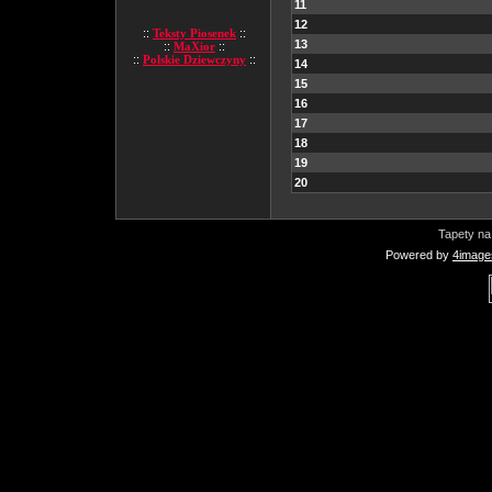
11
12
::
Teksty Piosenek
::
13
::
MaXior
::
::
Polskie Dziewczyny
::
14
15
16
17
18
19
20
Tapety na
Powered by
4image