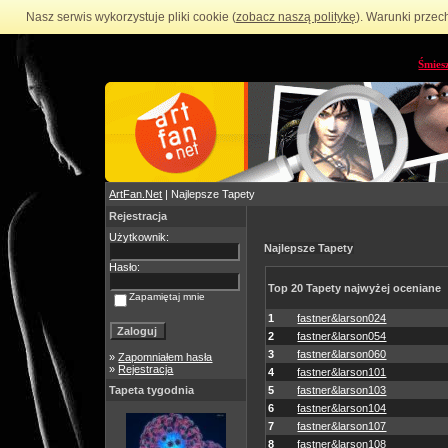
Nasz serwis wykorzystuje pliki cookie (
zobacz naszą politykę
). Warunki przec
Śmies
ArtFan.Net
| Najlepsze Tapety
Rejestracja
Użytkownik:
Najlepsze Tapety
Hasło:
Top 20 Tapety najwyżej oceniane
Zapamiętaj mnie
1
fastner&larson024
2
fastner&larson054
3
fastner&larson060
»
Zapomniałem hasła
»
Rejestracja
4
fastner&larson101
Tapeta tygodnia
5
fastner&larson103
6
fastner&larson104
7
fastner&larson107
8
fastner&larson108