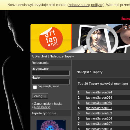
Nasz serwis wykorzystuje pliki cookie (
zobacz naszą politykę
). Warunki przec
Śmies
ArtFan.Net
| Najlepsze Tapety
Rejestracja
Użytkownik:
Najlepsze Tapety
Hasło:
Top 20 Tapety najwyżej oceniane
Zapamiętaj mnie
1
fastner&larson024
2
fastner&larson054
3
fastner&larson060
»
Zapomniałem hasła
»
Rejestracja
4
fastner&larson101
Tapeta tygodnia
5
fastner&larson103
6
fastner&larson104
7
fastner&larson107
8
fastner&larson108