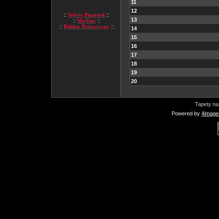
11
12
::
Teksty Piosenek
::
13
::
MaXior
::
::
Polskie Dziewczyny
::
14
15
16
17
18
19
20
Tapety na
Powered by
4image