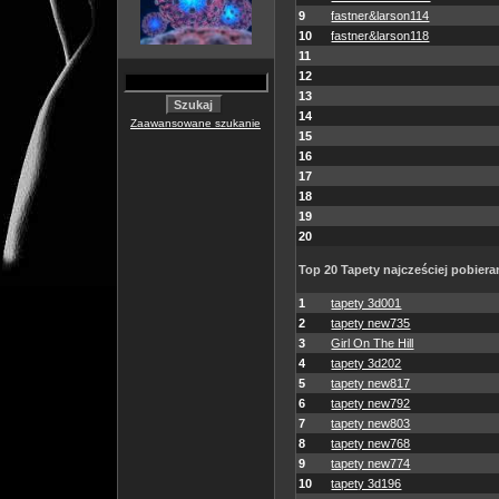
9
fastner&larson114
10
fastner&larson118
11
12
13
14
Zaawansowane szukanie
15
16
17
18
19
20
Top 20 Tapety najcześciej pobiera
1
tapety 3d001
2
tapety new735
3
Girl On The Hill
4
tapety 3d202
5
tapety new817
6
tapety new792
7
tapety new803
8
tapety new768
9
tapety new774
10
tapety 3d196