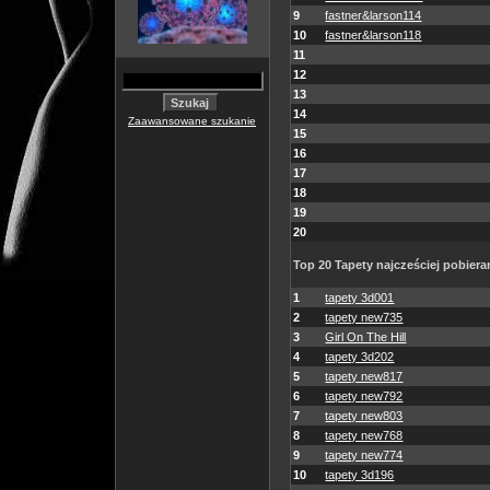
9
fastner&larson114
10
fastner&larson118
11
12
13
14
Zaawansowane szukanie
15
16
17
18
19
20
Top 20 Tapety najcześciej pobiera
1
tapety 3d001
2
tapety new735
3
Girl On The Hill
4
tapety 3d202
5
tapety new817
6
tapety new792
7
tapety new803
8
tapety new768
9
tapety new774
10
tapety 3d196