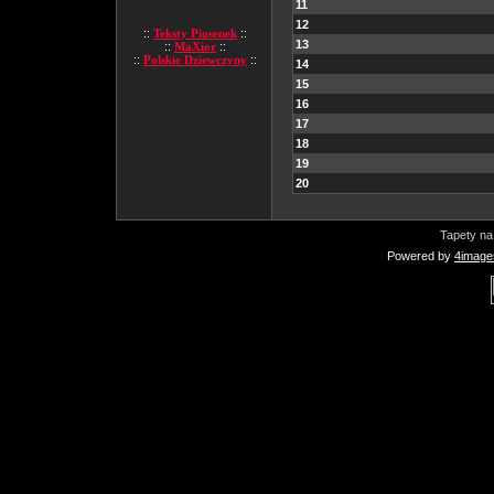
11
12
::
Teksty Piosenek
::
13
::
MaXior
::
::
Polskie Dziewczyny
::
14
15
16
17
18
19
20
Tapety na
Powered by
4image