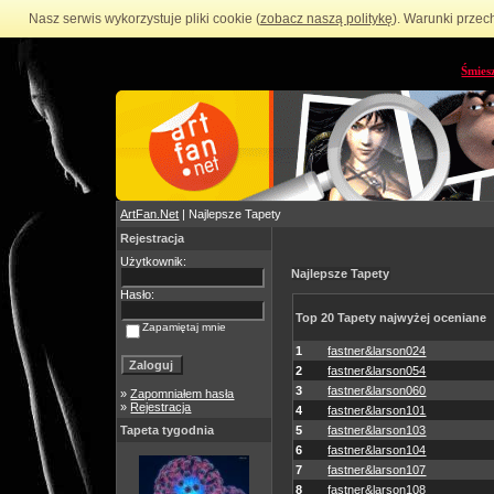
Nasz serwis wykorzystuje pliki cookie (
zobacz naszą politykę
). Warunki przec
Śmies
ArtFan.Net
| Najlepsze Tapety
Rejestracja
Użytkownik:
Najlepsze Tapety
Hasło:
Top 20 Tapety najwyżej oceniane
Zapamiętaj mnie
1
fastner&larson024
2
fastner&larson054
3
fastner&larson060
»
Zapomniałem hasła
»
Rejestracja
4
fastner&larson101
Tapeta tygodnia
5
fastner&larson103
6
fastner&larson104
7
fastner&larson107
8
fastner&larson108