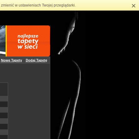
×
zmienić w ustawieniach Twojej przeglądarki.
Nowe Tapety
Dodaj Tapetę