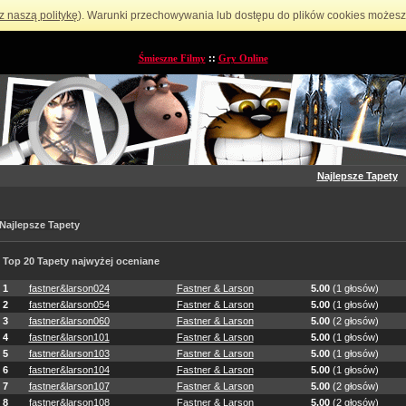
z naszą politykę
). Warunki przechowywania lub dostępu do plików cookies możesz 
Śmieszne Filmy
::
Gry Online
Najlepsze Tapety
Najlepsze Tapety
Top 20 Tapety najwyżej oceniane
1
fastner&larson024
Fastner & Larson
5.00
(1 głosów)
2
fastner&larson054
Fastner & Larson
5.00
(1 głosów)
3
fastner&larson060
Fastner & Larson
5.00
(2 głosów)
4
fastner&larson101
Fastner & Larson
5.00
(1 głosów)
5
fastner&larson103
Fastner & Larson
5.00
(1 głosów)
6
fastner&larson104
Fastner & Larson
5.00
(1 głosów)
7
fastner&larson107
Fastner & Larson
5.00
(2 głosów)
8
fastner&larson108
Fastner & Larson
5.00
(2 głosów)