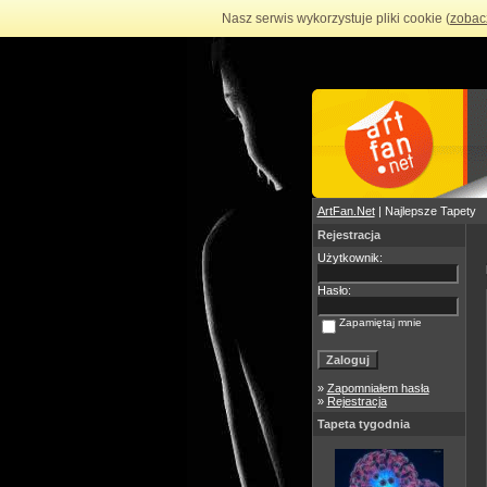
Nasz serwis wykorzystuje pliki cookie (
zobac
ArtFan.Net
| Najlepsze Tapety
Rejestracja
Użytkownik:
Hasło:
Zapamiętaj mnie
»
Zapomniałem hasła
»
Rejestracja
Tapeta tygodnia