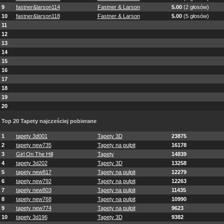
9
fastner&larson114
Fastner & Larson
5.00
(2 głosów)
10
fastner&larson118
Fastner & Larson
5.00
(5 głosów)
11
12
13
14
15
16
17
18
19
20
Top 20 Tapety najcześciej pobierane
1
tapety 3d001
Tapety 3D
23875
2
tapety new735
Tapety na pulpit
16178
3
Girl On The Hill
Tapety
14839
4
tapety 3d202
Tapety 3D
13258
5
tapety new817
Tapety na pulpit
12279
6
tapety new792
Tapety na pulpit
12263
7
tapety new803
Tapety na pulpit
11435
8
tapety new768
Tapety na pulpit
10990
9
tapety new774
Tapety na pulpit
9623
10
tapety 3d196
Tapety 3D
9382