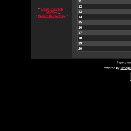
11
12
::
Teksty Piosenek
::
13
::
MaXior
::
::
Polskie Dziewczyny
::
14
15
16
17
18
19
20
Tapety na
Powered by
4image