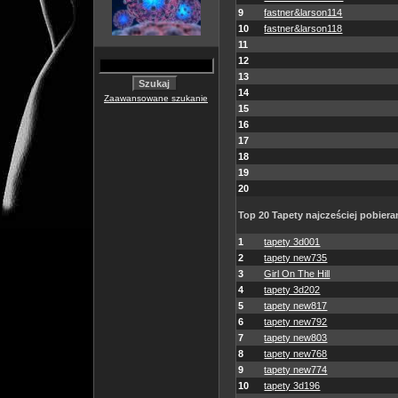
9
fastner&larson114
10
fastner&larson118
11
12
13
14
Zaawansowane szukanie
15
16
17
18
19
20
Top 20 Tapety najcześciej pobiera
1
tapety 3d001
2
tapety new735
3
Girl On The Hill
4
tapety 3d202
5
tapety new817
6
tapety new792
7
tapety new803
8
tapety new768
9
tapety new774
10
tapety 3d196