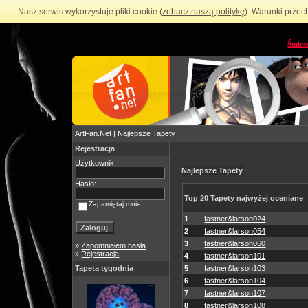
Nasz serwis wykorzystuje pliki cookie (
zobacz naszą politykę
). Warunki przec
Śmies
ArtFan.Net
| Najlepsze Tapety
Rejestracja
Użytkownik:
Najlepsze Tapety
Hasło:
Top 20 Tapety najwyżej oceniane
Zapamiętaj mnie
1
fastner&larson024
2
fastner&larson054
3
fastner&larson060
»
Zapomniałem hasła
»
Rejestracja
4
fastner&larson101
Tapeta tygodnia
5
fastner&larson103
6
fastner&larson104
7
fastner&larson107
8
fastner&larson108