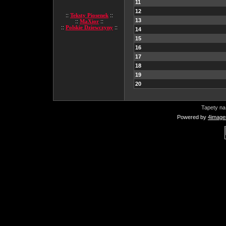
11
12
::
Teksty Piosenek
::
13
::
MaXior
::
::
Polskie Dziewczyny
::
14
15
16
17
18
19
20
Tapety na
Powered by
4image