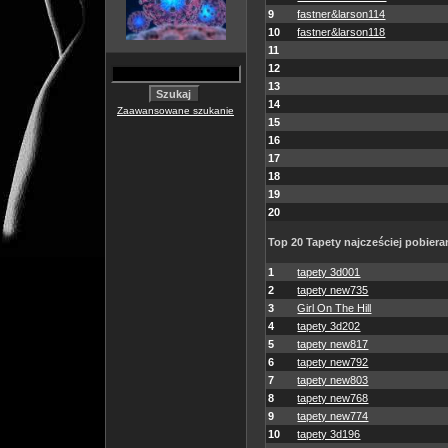
9
fastner&larson114
10
fastner&larson118
11
12
13
14
Zaawansowane szukanie
15
16
17
18
19
20
Top 20 Tapety najcześciej pobiera
1
tapety 3d001
2
tapety new735
3
Girl On The Hill
4
tapety 3d202
5
tapety new817
6
tapety new792
7
tapety new803
8
tapety new768
9
tapety new774
10
tapety 3d196