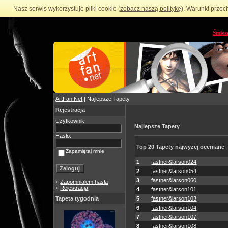
Nasz serwis wykorzystuje pliki cookie (
zobacz naszą politykę
). Warunki przec
Śmies
ArtFan.Net
| Najlepsze Tapety
Rejestracja
Użytkownik:
Najlepsze Tapety
Hasło:
Top 20 Tapety najwyżej oceniane
Zapamiętaj mnie
1
fastner&larson024
2
fastner&larson054
3
fastner&larson060
»
Zapomniałem hasła
»
Rejestracja
4
fastner&larson101
Tapeta tygodnia
5
fastner&larson103
6
fastner&larson104
7
fastner&larson107
8
fastner&larson108