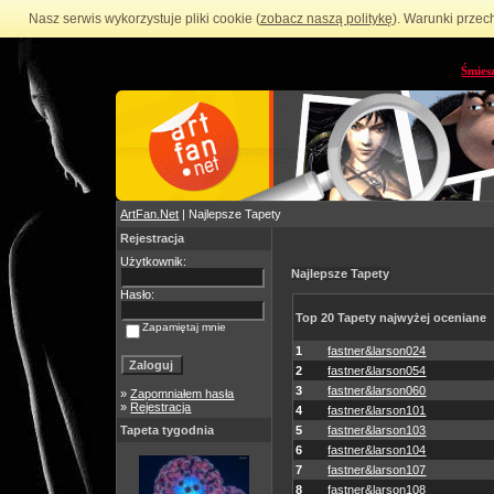
Nasz serwis wykorzystuje pliki cookie (
zobacz naszą politykę
). Warunki przec
Śmies
ArtFan.Net
| Najlepsze Tapety
Rejestracja
Użytkownik:
Najlepsze Tapety
Hasło:
Top 20 Tapety najwyżej oceniane
Zapamiętaj mnie
1
fastner&larson024
2
fastner&larson054
3
fastner&larson060
»
Zapomniałem hasła
»
Rejestracja
4
fastner&larson101
Tapeta tygodnia
5
fastner&larson103
6
fastner&larson104
7
fastner&larson107
8
fastner&larson108