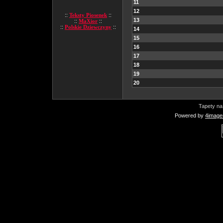
11
12
::
Teksty Piosenek
::
13
::
MaXior
::
::
Polskie Dziewczyny
::
14
15
16
17
18
19
20
Tapety na
Powered by
4image