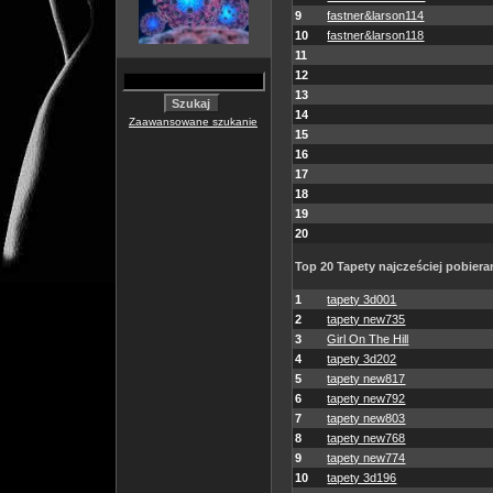
9
fastner&larson114
10
fastner&larson118
11
12
13
14
Zaawansowane szukanie
15
16
17
18
19
20
Top 20 Tapety najcześciej pobiera
1
tapety 3d001
2
tapety new735
3
Girl On The Hill
4
tapety 3d202
5
tapety new817
6
tapety new792
7
tapety new803
8
tapety new768
9
tapety new774
10
tapety 3d196