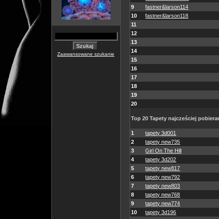
9
fastner&larson114
10
fastner&larson118
11
12
13
14
Zaawansowane szukanie
15
16
17
18
19
20
Top 20 Tapety najcześciej pobiera
1
tapety 3d001
2
tapety new735
3
Girl On The Hill
4
tapety 3d202
5
tapety new817
6
tapety new792
7
tapety new803
8
tapety new768
9
tapety new774
10
tapety 3d196