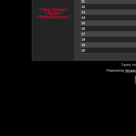
11
12
::
Teksty Piosenek
::
13
::
MaXior
::
::
Polskie Dziewczyny
::
14
15
16
17
18
19
20
Tapety na
Powered by
4image