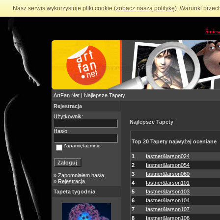
Nasz serwis wykorzystuje pliki cookie (
zobacz naszą politykę
). Warunki przec
Śmies
ArtFan.Net
| Najlepsze Tapety
Rejestracja
Użytkownik:
Najlepsze Tapety
Hasło:
Top 20 Tapety najwyżej oceniane
Zapamiętaj mnie
1
fastner&larson024
2
fastner&larson054
3
fastner&larson060
»
Zapomniałem hasła
»
Rejestracja
4
fastner&larson101
Tapeta tygodnia
5
fastner&larson103
6
fastner&larson104
7
fastner&larson107
8
fastner&larson108