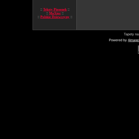
::
Teksty Piosenek
::
::
MaXior
::
::
Polskie Dziewczyny
::
Tapety na
Powered by
4image