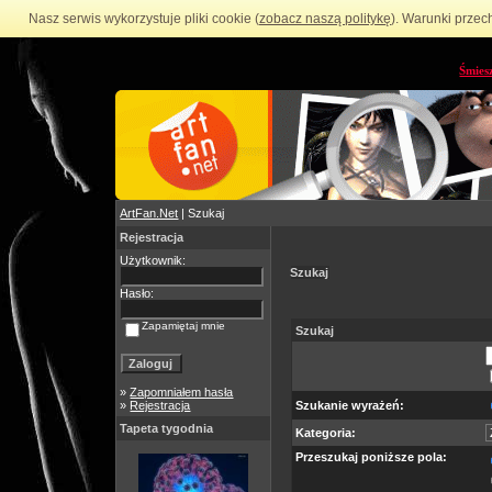
Nasz serwis wykorzystuje pliki cookie (
zobacz naszą politykę
). Warunki przec
Śmies
ArtFan.Net
| Szukaj
Rejestracja
Użytkownik:
Szukaj
Hasło:
Zapamiętaj mnie
Szukaj
»
Zapomniałem hasła
»
Rejestracja
Szukanie wyrażeń:
Tapeta tygodnia
Kategoria:
Przeszukaj poniższe pola: