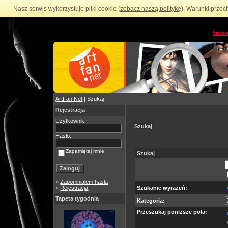
Nasz serwis wykorzystuje pliki cookie (
zobacz naszą politykę
). Warunki przec
Śmies
ArtFan.Net
| Szukaj
Rejestracja
Użytkownik:
Szukaj
Hasło:
Zapamiętaj mnie
Szukaj
»
Zapomniałem hasła
»
Rejestracja
Szukanie wyrażeń:
Tapeta tygodnia
Kategoria:
Przeszukaj poniższe pola: