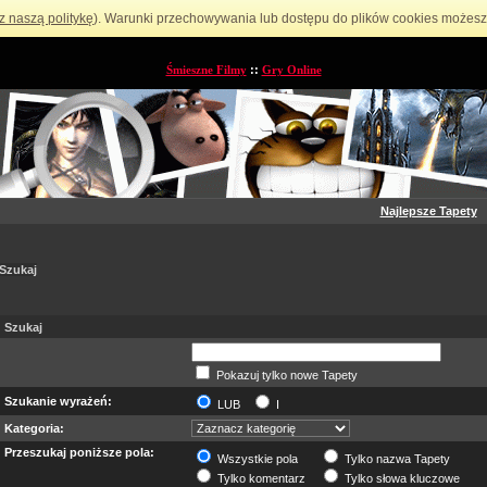
z naszą politykę
). Warunki przechowywania lub dostępu do plików cookies możesz 
Śmieszne Filmy
::
Gry Online
Najlepsze Tapety
Szukaj
Szukaj
Pokazuj tylko nowe Tapety
Szukanie wyrażeń:
LUB
I
Kategoria:
Przeszukaj poniższe pola:
Wszystkie pola
Tylko nazwa Tapety
Tylko komentarz
Tylko słowa kluczowe