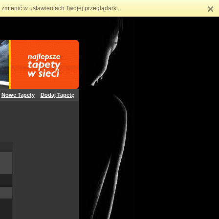
×
zmienić w ustawieniach Twojej przeglądarki.
Nowe Tapety
Dodaj Tapetę