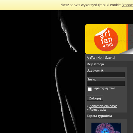
Nasz serwis wykorzystuje pliki cookie (
zobac
ArtFan.Net
| Szukaj
Rejestracja
Użytkownik:
Hasło:
Zapamiętaj mnie
»
Zapomniałem hasła
»
Rejestracja
Tapeta tygodnia