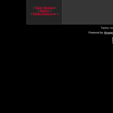
::
Teksty Piosenek
::
::
MaXior
::
::
Polskie Dziewczyny
::
Tapety na
Powered by
4image