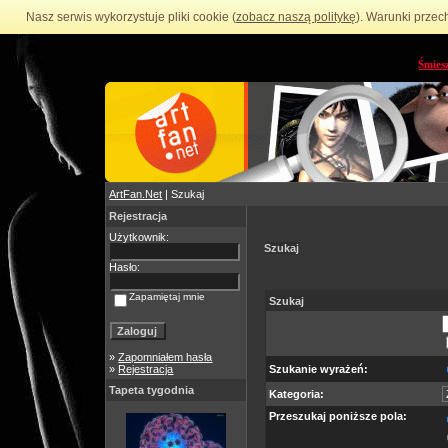
Nasz serwis wykorzystuje pliki cookie (
zobacz naszą politykę
). Warunki przec
Śmies
ArtFan.Net
| Szukaj
Rejestracja
Użytkownik:
Szukaj
Hasło:
Zapamiętaj mnie
Szukaj
»
Zapomniałem hasła
»
Rejestracja
Szukanie wyrażeń:
Tapeta tygodnia
Kategoria:
Przeszukaj poniższe pola: