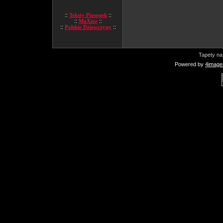
::
Teksty Piosenek
::
::
MaXior
::
::
Polskie Dziewczyny
::
Tapety na
Powered by
4image