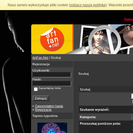
Nasz serwis wykorzystuje pliki cookie (
zobacz naszą politykę
). Warunki przec
Śmies
ArtFan.Net
| Szukaj
Rejestracja
Użytkownik:
Szukaj
Hasło:
Zapamiętaj mnie
Szukaj
»
Zapomniałem hasła
»
Rejestracja
Szukanie wyrażeń:
Tapeta tygodnia
Kategoria:
Przeszukaj poniższe pola: