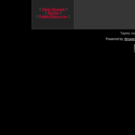
::
Teksty Piosenek
::
::
MaXior
::
::
Polskie Dziewczyny
::
Tapety na
Powered by
4image