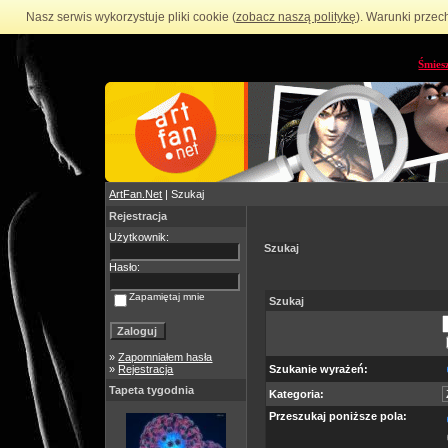
Nasz serwis wykorzystuje pliki cookie (
zobacz naszą politykę
). Warunki przec
Śmies
ArtFan.Net
| Szukaj
Rejestracja
Użytkownik:
Szukaj
Hasło:
Zapamiętaj mnie
Szukaj
»
Zapomniałem hasła
»
Rejestracja
Szukanie wyrażeń:
Tapeta tygodnia
Kategoria:
Przeszukaj poniższe pola: