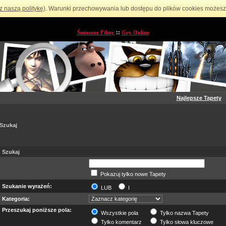
z naszą politykę
). Warunki przechowywania lub dostępu do plików cookies możesz 
Śmieszne Filmy
::
Gry Online
Najlepsze Tapety
Szukaj
Szukaj
Pokazuj tylko nowe Tapety
Szukanie wyrażeń:
LUB
I
Kategoria:
Przeszukaj poniższe pola:
Wszystkie pola
Tylko nazwa Tapety
Tylko komentarz
Tylko słowa kluczowe