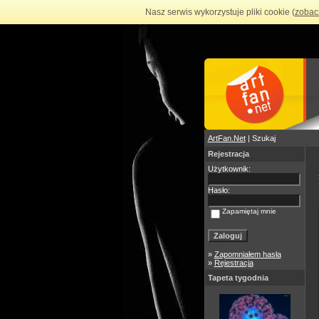
Nasz serwis wykorzystuje pliki cookie (
zobac
ArtFan.Net
| Szukaj
Rejestracja
Użytkownik:
Hasło:
Zapamiętaj mnie
»
Zapomniałem hasła
»
Rejestracja
Tapeta tygodnia