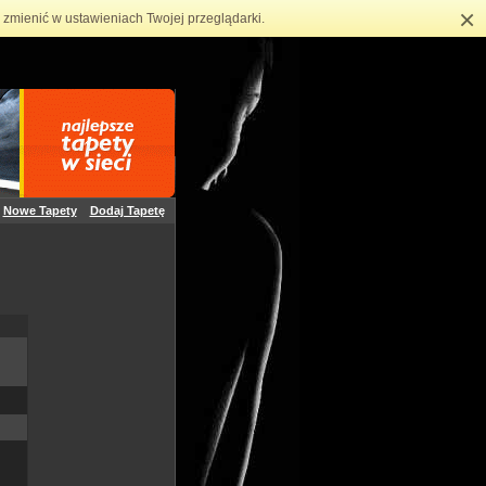
×
zmienić w ustawieniach Twojej przeglądarki.
Nowe Tapety
Dodaj Tapetę