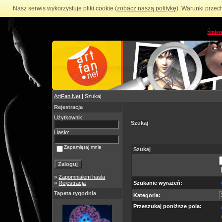
Nasz serwis wykorzystuje pliki cookie (
zobacz naszą politykę
). Warunki przec
Śmies
ArtFan.Net
| Szukaj
Rejestracja
Użytkownik:
Szukaj
Hasło:
Zapamiętaj mnie
Szukaj
»
Zapomniałem hasła
»
Rejestracja
Szukanie wyrażeń:
Tapeta tygodnia
Kategoria:
Przeszukaj poniższe pola: