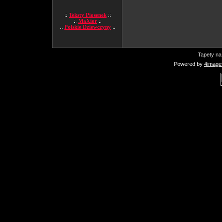
::
Teksty Piosenek
::
::
MaXior
::
::
Polskie Dziewczyny
::
Tapety na
Powered by
4image