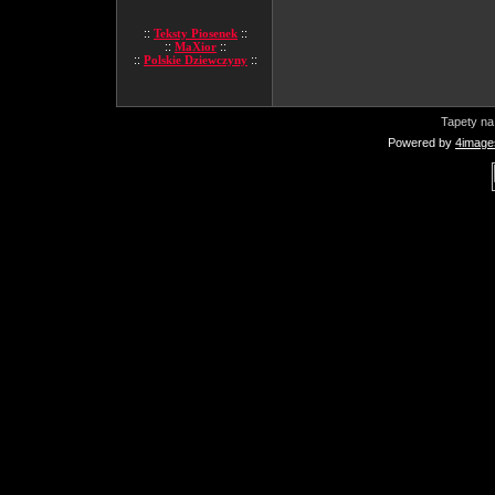
::
Teksty Piosenek
::
::
MaXior
::
::
Polskie Dziewczyny
::
Tapety na
Powered by
4image