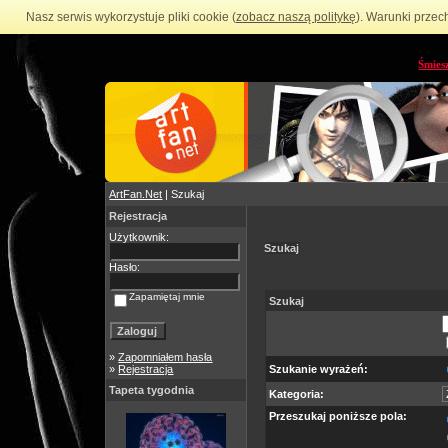
Nasz serwis wykorzystuje pliki cookie (
zobacz naszą politykę
). Warunki przec
Śmies
ArtFan.Net
| Szukaj
Rejestracja
Użytkownik:
Szukaj
Hasło:
Zapamiętaj mnie
Szukaj
»
Zapomniałem hasła
»
Rejestracja
Szukanie wyrażeń:
Tapeta tygodnia
Kategoria:
Przeszukaj poniższe pola: