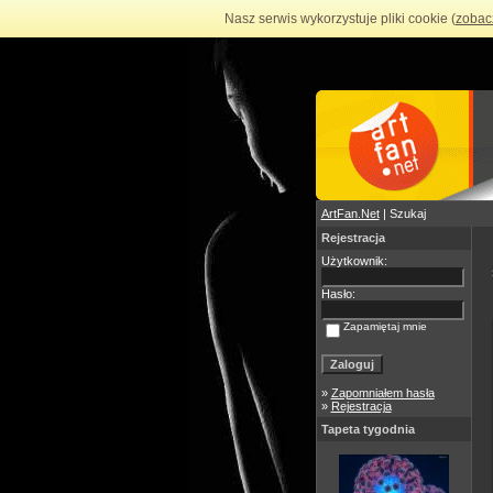
Nasz serwis wykorzystuje pliki cookie (
zobac
ArtFan.Net
| Szukaj
Rejestracja
Użytkownik:
Hasło:
Zapamiętaj mnie
»
Zapomniałem hasła
»
Rejestracja
Tapeta tygodnia