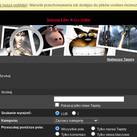
z naszą politykę
). Warunki przechowywania lub dostępu do plików cookies możesz 
Śmieszne Filmy
::
Gry Online
Najlepsze Tapety
Szukaj
Szukaj
Pokazuj tylko nowe Tapety
Szukanie wyrażeń:
LUB
I
Kategoria:
Przeszukaj poniższe pola:
Wszystkie pola
Tylko nazwa Tapety
Tylko komentarz
Tylko słowa kluczowe