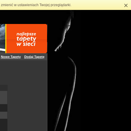
×
zmienić w ustawieniach Twojej przeglądarki.
Nowe Tapety
Dodaj Tapetę