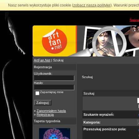
Nasz serwis wykorzystuje pliki cookie (
zobacz naszą politykę
). Warunki przec
Śmies
ArtFan.Net
| Szukaj
Rejestracja
Użytkownik:
Szukaj
Hasło:
Zapamiętaj mnie
Szukaj
»
Zapomniałem hasła
»
Rejestracja
Szukanie wyrażeń:
Tapeta tygodnia
Kategoria:
Przeszukaj poniższe pola: