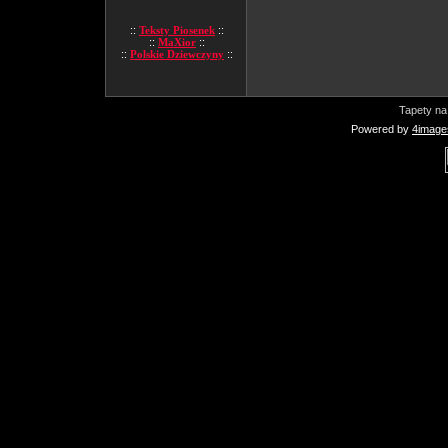
::
Teksty Piosenek
::
::
MaXior
::
::
Polskie Dziewczyny
::
Tapety na
Powered by
4image