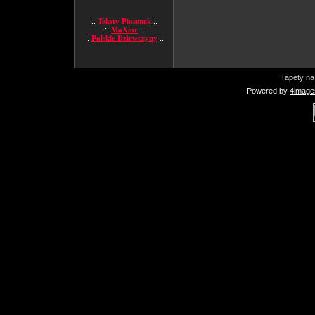
::
Teksty Piosenek
::
::
MaXior
::
::
Polskie Dziewczyny
::
Tapety na
Powered by
4image