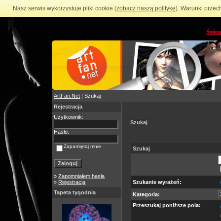
Nasz serwis wykorzystuje pliki cookie (
zobacz naszą politykę
). Warunki przec
Śmies
ArtFan.Net
| Szukaj
Rejestracja
Użytkownik:
Szukaj
Hasło:
Zapamiętaj mnie
Szukaj
»
Zapomniałem hasła
»
Rejestracja
Szukanie wyrażeń:
Tapeta tygodnia
Kategoria:
Przeszukaj poniższe pola: