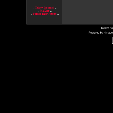
::
Teksty Piosenek
::
::
MaXior
::
::
Polskie Dziewczyny
::
Tapety na
Powered by
4image