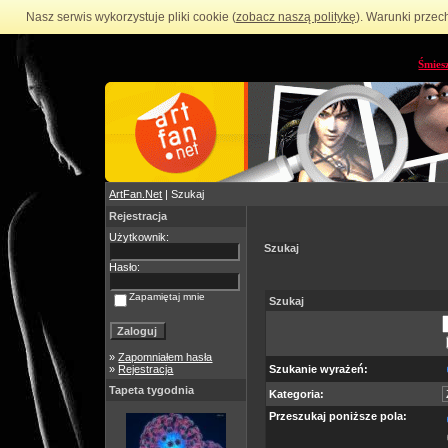
Nasz serwis wykorzystuje pliki cookie (
zobacz naszą politykę
). Warunki przec
Śmies
ArtFan.Net
| Szukaj
Rejestracja
Użytkownik:
Szukaj
Hasło:
Zapamiętaj mnie
Szukaj
»
Zapomniałem hasła
»
Rejestracja
Szukanie wyrażeń:
Tapeta tygodnia
Kategoria:
Przeszukaj poniższe pola: