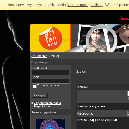
Nasz serwis wykorzystuje pliki cookie (
zobacz naszą politykę
). Warunki przec
Śmies
ArtFan.Net
| Szukaj
Rejestracja
Użytkownik:
Szukaj
Hasło:
Zapamiętaj mnie
Szukaj
»
Zapomniałem hasła
»
Rejestracja
Szukanie wyrażeń:
Tapeta tygodnia
Kategoria:
Przeszukaj poniższe pola: