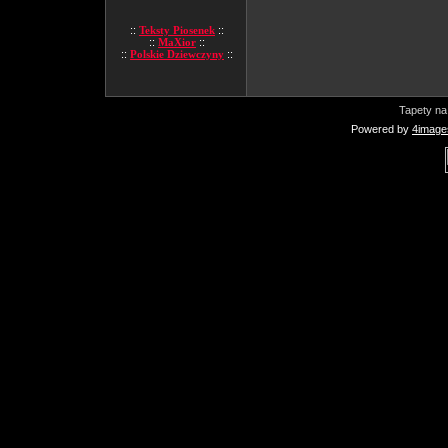
::
Teksty Piosenek
::
::
MaXior
::
::
Polskie Dziewczyny
::
Tapety na
Powered by
4image