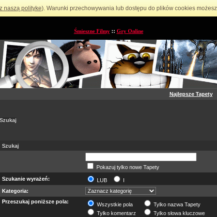
z naszą politykę
). Warunki przechowywania lub dostępu do plików cookies możesz 
Śmieszne Filmy
::
Gry Online
Najlepsze Tapety
Szukaj
Szukaj
Pokazuj tylko nowe Tapety
Szukanie wyrażeń:
LUB
I
Kategoria:
Przeszukaj poniższe pola:
Wszystkie pola
Tylko nazwa Tapety
Tylko komentarz
Tylko słowa kluczowe