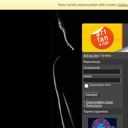
Nasz serwis wykorzystuje pliki cookie (
zobac
ArtFan.Net
| Szukaj
Rejestracja
Użytkownik:
Hasło:
Zapamiętaj mnie
»
Zapomniałem hasła
»
Rejestracja
Tapeta tygodnia