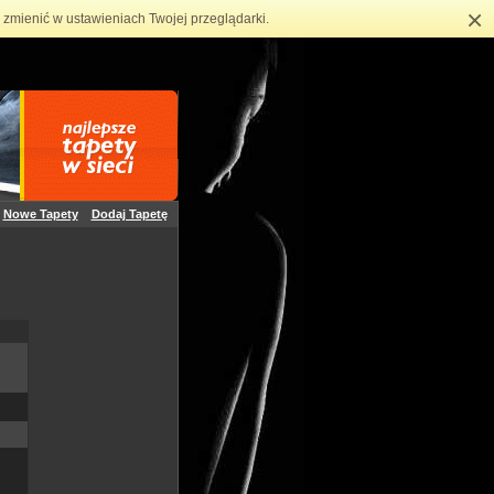
×
zmienić w ustawieniach Twojej przeglądarki.
Nowe Tapety
Dodaj Tapetę