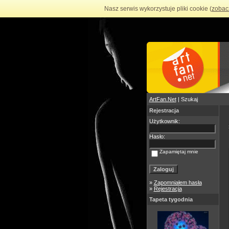
Nasz serwis wykorzystuje pliki cookie (
zobac
ArtFan.Net
| Szukaj
Rejestracja
Użytkownik:
Hasło:
Zapamiętaj mnie
»
Zapomniałem hasła
»
Rejestracja
Tapeta tygodnia