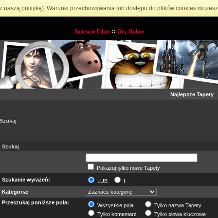
z naszą politykę
). Warunki przechowywania lub dostępu do plików cookies możesz 
Śmieszne Filmy
::
Gry Online
Najlepsze Tapety
Szukaj
Szukaj
Pokazuj tylko nowe Tapety
Szukanie wyrażeń:
LUB
I
Kategoria:
Przeszukaj poniższe pola:
Wszystkie pola
Tylko nazwa Tapety
Tylko komentarz
Tylko słowa kluczowe