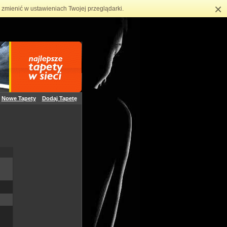
×
zmienić w ustawieniach Twojej przeglądarki.
Nowe Tapety
Dodaj Tapetę