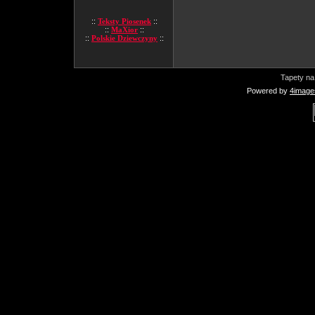
::
Teksty Piosenek
::
::
MaXior
::
::
Polskie Dziewczyny
::
Tapety na
Powered by
4image