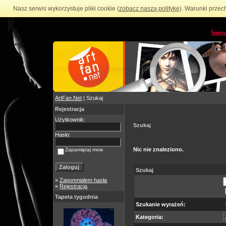
Nasz serwis wykorzystuje pliki cookie (
zobacz naszą politykę
). Warunki przec
Śmies
ArtFan.Net
| Szukaj
Rejestracja
Użytkownik:
Szukaj
Hasło:
Nic nie znaleziono.
Zapamiętaj mnie
Szukaj
»
Zapomniałem hasła
»
Rejestracja
Tapeta tygodnia
Szukanie wyrażeń:
Kategoria: