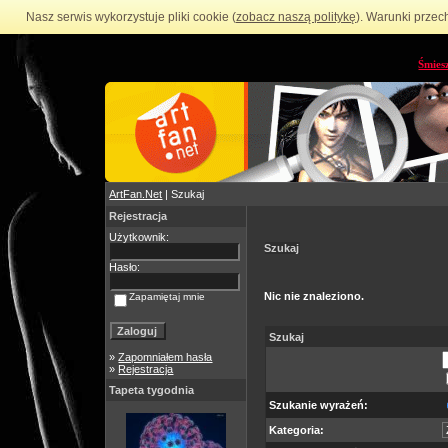
Nasz serwis wykorzystuje pliki cookie (
zobacz naszą politykę
). Warunki przec
Śmies
ArtFan.Net
| Szukaj
Rejestracja
Użytkownik:
Szukaj
Hasło:
Nic nie znaleziono.
Zapamiętaj mnie
Szukaj
»
Zapomniałem hasła
»
Rejestracja
Tapeta tygodnia
Szukanie wyrażeń:
Kategoria: