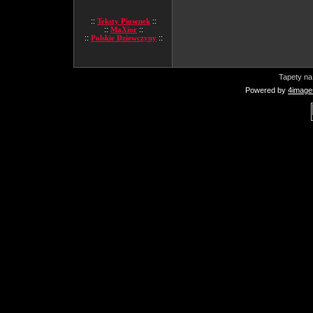
::
Teksty Piosenek
::
::
MaXior
::
::
Polskie Dziewczyny
::
Tapety na
Powered by
4image