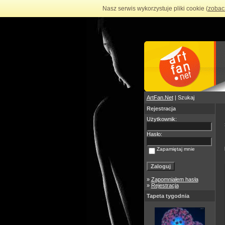
Nasz serwis wykorzystuje pliki cookie (
zobac
ArtFan.Net
| Szukaj
Rejestracja
Użytkownik:
Hasło:
Zapamiętaj mnie
»
Zapomniałem hasła
»
Rejestracja
Tapeta tygodnia