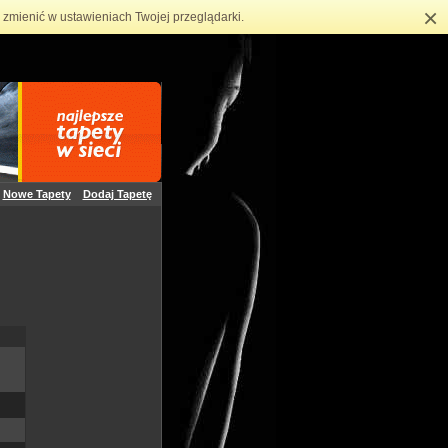
×
zmienić w ustawieniach Twojej przeglądarki.
Nowe Tapety
Dodaj Tapetę