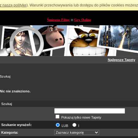
z naszą politykę
). Warunki przechowywania lub dostępu do plików cookies możesz 
Śmieszne Filmy
::
Gry Online
Najlepsze Tapety
Szukaj
Nic nie znaleziono.
Szukaj
Pokazuj tylko nowe Tapety
Szukanie wyrażeń:
LUB
I
Kategoria: