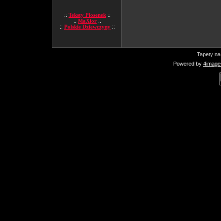
::
Teksty Piosenek
::
::
MaXior
::
::
Polskie Dziewczyny
::
Tapety na
Powered by
4image