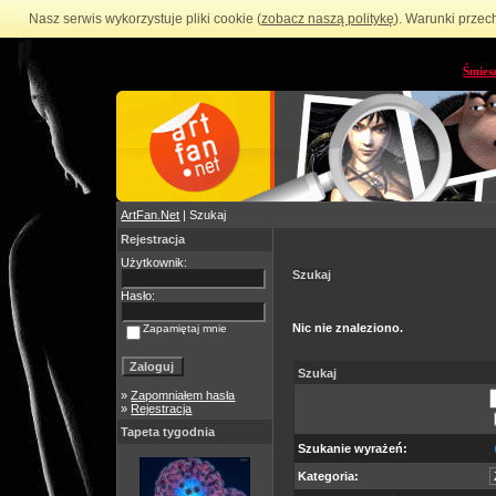
Nasz serwis wykorzystuje pliki cookie (
zobacz naszą politykę
). Warunki przec
Śmies
ArtFan.Net
| Szukaj
Rejestracja
Użytkownik:
Szukaj
Hasło:
Nic nie znaleziono.
Zapamiętaj mnie
Szukaj
»
Zapomniałem hasła
»
Rejestracja
Tapeta tygodnia
Szukanie wyrażeń:
Kategoria: