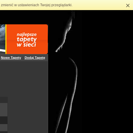
×
zmienić w ustawieniach Twojej przeglądarki.
Nowe Tapety
Dodaj Tapetę