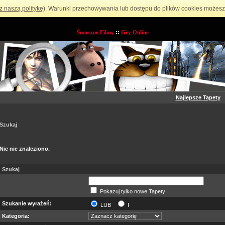
z naszą politykę
). Warunki przechowywania lub dostępu do plików cookies możesz 
Śmieszne Filmy
::
Gry Online
Najlepsze Tapety
Szukaj
Nic nie znaleziono.
Szukaj
Pokazuj tylko nowe Tapety
Szukanie wyrażeń:
LUB
I
Kategoria: