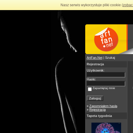
Nasz serwis wykorzystuje pliki cookie (
zobac
ArtFan.Net
| Szukaj
Rejestracja
Użytkownik:
Hasło:
Zapamiętaj mnie
»
Zapomniałem hasła
»
Rejestracja
Tapeta tygodnia