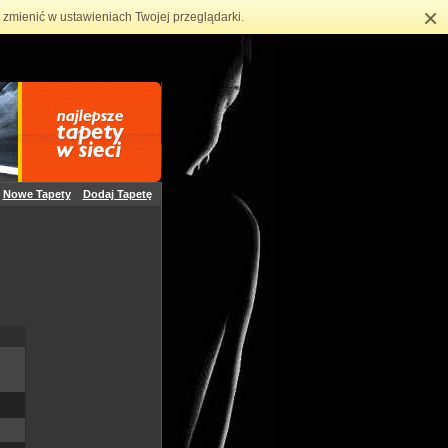
×
zmienić w ustawieniach Twojej przeglądarki.
Nowe Tapety
Dodaj Tapetę