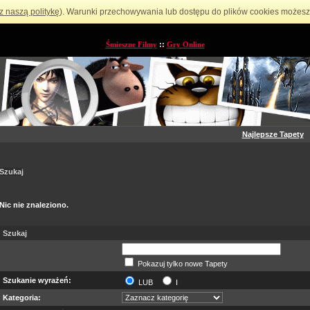
z naszą politykę
). Warunki przechowywania lub dostępu do plików cookies możesz 
Śmieszne Filmy
::
Gry Online
Najlepsze Tapety
Szukaj
Nic nie znaleziono.
Szukaj
Pokazuj tylko nowe Tapety
Szukanie wyrażeń:
LUB
I
Kategoria: