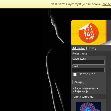
Nasz serwis wykorzystuje pliki cookie (
zobac
ArtFan.Net
| Szukaj
Rejestracja
Użytkownik:
Hasło:
Zapamiętaj mnie
»
Zapomniałem hasła
»
Rejestracja
Tapeta tygodnia