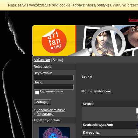
Nasz serwis wykorzystuje pliki cookie (
zobacz naszą politykę
). Warunki przec
Śmies
ArtFan.Net
| Szukaj
Rejestracja
Użytkownik:
Szukaj
Hasło:
Nic nie znaleziono.
Zapamiętaj mnie
Szukaj
»
Zapomniałem hasła
»
Rejestracja
Tapeta tygodnia
Szukanie wyrażeń:
Kategoria: