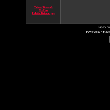
::
Teksty Piosenek
::
::
MaXior
::
::
Polskie Dziewczyny
::
Tapety na
Powered by
4image