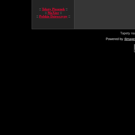
::
Teksty Piosenek
::
::
MaXior
::
::
Polskie Dziewczyny
::
Tapety na
Powered by
4image