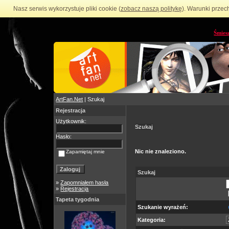
Nasz serwis wykorzystuje pliki cookie (
zobacz naszą politykę
). Warunki przec
Śmies
ArtFan.Net
| Szukaj
Rejestracja
Użytkownik:
Szukaj
Hasło:
Nic nie znaleziono.
Zapamiętaj mnie
Szukaj
»
Zapomniałem hasła
»
Rejestracja
Tapeta tygodnia
Szukanie wyrażeń:
Kategoria: