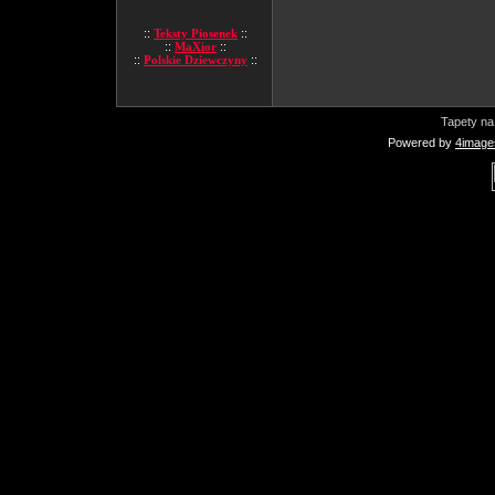
::
Teksty Piosenek
::
::
MaXior
::
::
Polskie Dziewczyny
::
Tapety na
Powered by
4image