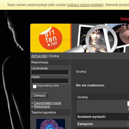
Nasz serwis wykorzystuje pliki cookie (
zobacz naszą politykę
). Warunki przec
Śmies
ArtFan.Net
| Szukaj
Rejestracja
Użytkownik:
Szukaj
Hasło:
Nic nie znaleziono.
Zapamiętaj mnie
Szukaj
»
Zapomniałem hasła
»
Rejestracja
Tapeta tygodnia
Szukanie wyrażeń:
Kategoria: